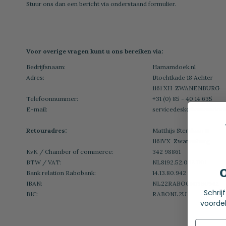
Stuur ons dan een bericht via onderstaand formulier.
Voor overige vragen kunt u ons bereiken via:
Bedrijfsnaam:
Hamamdoek.nl
Adres:
IJtochtkade 18 Achter
1161 XH ZWANENBURG
Telefoonnummer:
+31 (0) 85 - 40 14 635
E-mail:
servicedesk@hamamdoek
Retouradres:
Matthijs Sterklaan 11
1161VX Zwanenburg
KvK / Chamber of commerce:
342 98861
BTW / VAT:
NL8192.52.062 B01
Bank relation Rabobank:
14.13.80.942
IBAN:
NL22RABO0141380942
Schrij
BIC:
RABONL2U
voordel
Name