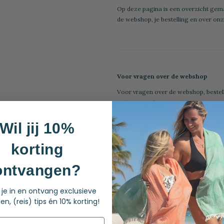
Op deze pagina is een overzicht gem
de webshop, je bestelling en over on
Voor vragen over de webshop
Voor vragen over de webshop, bestel
met ons op via:
.nl
Tel.: +31 (0) 85 - 40 14 635
E-mail:
servicedesk@hamamdoek.nl
Wil jij 10%
korting
ontvangen?
Voor alle zakelijke vragen
f je in en ontvang exclusieve
en, (reis) tips én 10% korting!
Wilt u zakelijk met ons in contact kome
retailers die onze producten willen v
doorverwezen naar onze zakelijke afd