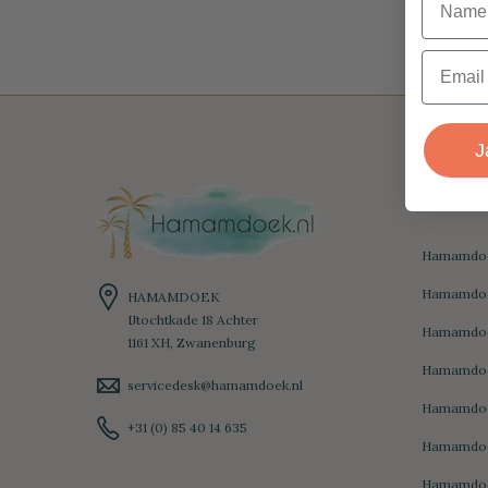
Email
J
Catego
Hamamdoe
Hamamdoek
HAMAMDOEK
IJtochtkade 18 Achter
Hamamdoe
1161 XH, Zwanenburg
Hamamdoe
servicedesk@hamamdoek.nl
Hamamdo
+31 (0) 85 40 14 635
Hamamdoe
Hamamdoe