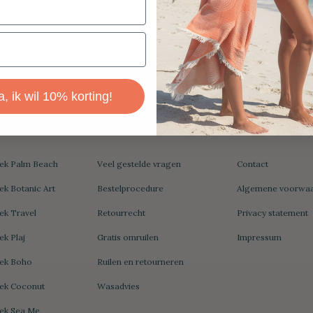
a, ik wil 10% korting!
rieën
Informatie
Hamamdoek.
k Palm Beach
Veel gestelde vragen
Contact
 Botanic Art
Bestelprocedure
Algemene voorwa
k Travel
Retourrecht
Privacy statement
k Plaj
Gratis omruilen
Impressum
ek Boho
Ruilen en retourneren
k Coconut
Wasadvies
k Sea Me