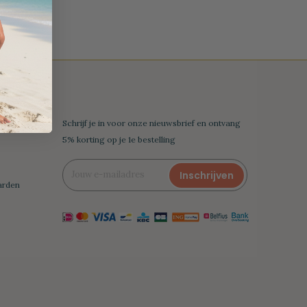
nl
Schrijf je in voor onze nieuwsbrief en ontvang
5% korting op je 1e bestelling
Inschrijven
arden