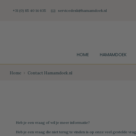
+31 (0) 85 40 14 635
servicedesk@hamamdoek.nl
HOME
HAMAMDOEK
Home
Contact Hamamdoek.nl
Heb je een vraag of wil je meer informatie?
Heb je een vraag die niet terug te vinden is op onze
veel gestelde vra