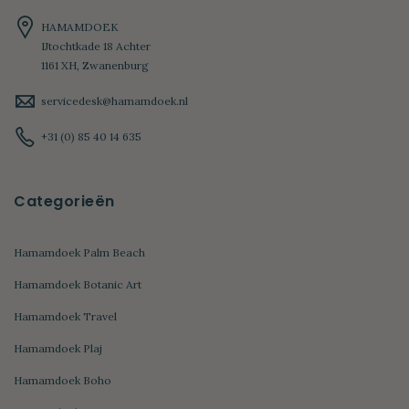
HAMAMDOEK
IJtochtkade 18 Achter
1161 XH, Zwanenburg
servicedesk@hamamdoek.nl
+31 (0) 85 40 14 635
Categorieën
Hamamdoek Palm Beach
Hamamdoek Botanic Art
Hamamdoek Travel
Hamamdoek Plaj
Hamamdoek Boho