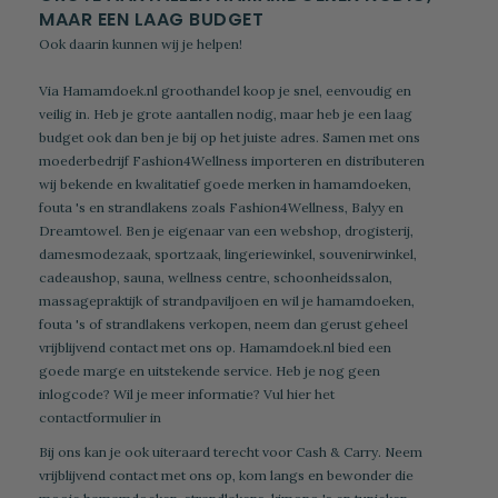
MAAR EEN LAAG BUDGET
Ook daarin kunnen wij je helpen!
Via Hamamdoek.nl groothandel koop je snel, eenvoudig en
veilig in. Heb je grote aantallen nodig, maar heb je een laag
budget ook dan ben je bij op het juiste adres. Samen met ons
moederbedrijf Fashion4Wellness importeren en distributeren
wij bekende en kwalitatief goede merken in hamamdoeken,
fouta 's en strandlakens zoals Fashion4Wellness, Balyy en
Dreamtowel. Ben je eigenaar van een webshop, drogisterij,
damesmodezaak, sportzaak, lingeriewinkel, souvenirwinkel,
cadeaushop, sauna, wellness centre, schoonheidssalon,
massagepraktijk of strandpaviljoen en wil je hamamdoeken,
fouta 's of strandlakens verkopen, neem dan gerust geheel
vrijblijvend contact met ons op. Hamamdoek.nl bied een
goede marge en uitstekende service.
Heb je nog geen
inlogcode? Wil je meer informatie?
Vul hier het
contactformulier in
Bij ons kan je ook uiteraard terecht voor Cash & Carry. Neem
vrijblijvend contact met ons op, kom langs en bewonder die