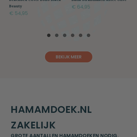
B
€ 64,95
Beauty
C
€ 54,95
€
BEKIJK MEER
HAMAMDOEK.NL
ZAKELIJK
GROTE AANTALLEN HAMAMDOEKEN NODIG,