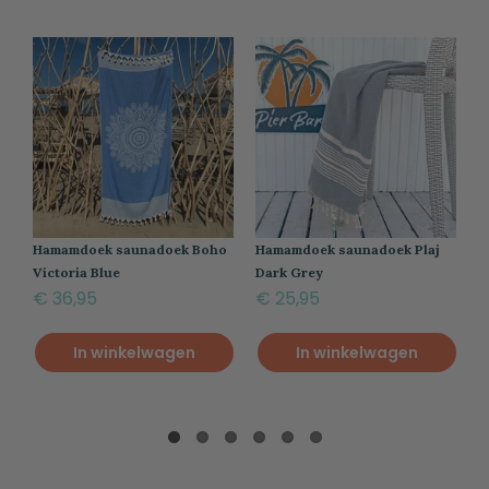
Hamamdoek saunadoek Boho
Hamamdoek saunadoek Plaj
H
Victoria Blue
Dark Grey
P
€ 36,95
€ 25,95
€
In winkelwagen
In winkelwagen