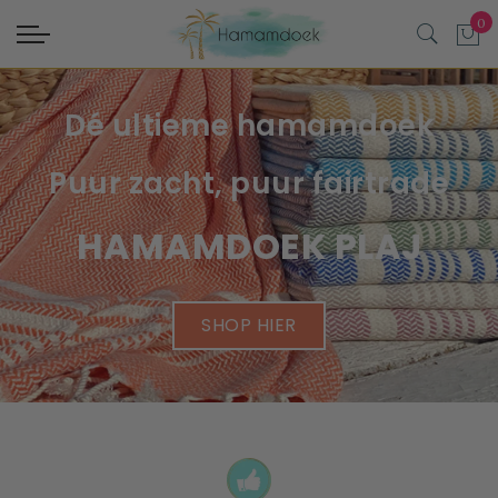
Dé ultieme hamamdoek
Puur zacht, puur fairtrade
HAMAMDOEK PLAJ
SHOP HIER