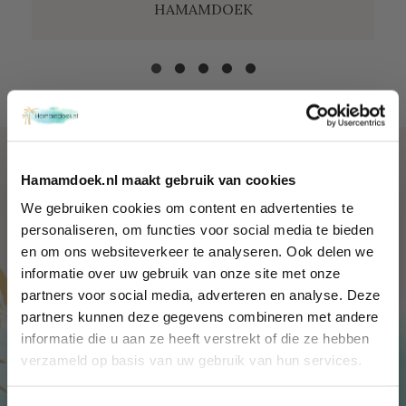
HAMAMDOEK
Hamamdoek.nl maakt gebruik van cookies
We gebruiken cookies om content en advertenties te
Wil jij 10%
personaliseren, om functies voor social media te bieden
en om ons websiteverkeer te analyseren. Ook delen we
korting
informatie over uw gebruik van onze site met onze
ontvangen?
HAMAMDOEK, STRANDLAKEN,
partners voor social media, adverteren en analyse. Deze
Schrijf je in en ontvang exclusieve
partners kunnen deze gegevens combineren met andere
voordelen, (reis) tips én 10% korting!
informatie die u aan ze heeft verstrekt of die ze hebben
PAREO, KIMONO KOPEN
Name
verzameld op basis van uw gebruik van hun services.
Email
Van fairtrade hamamdoeken tot met de