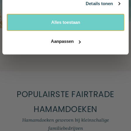
Details tonen
Ja, ik wil 10% korting!
hand gestempelde batik strandlakens
Alles toestaan
Een grotere collecties vind je nergens
Aanpassen
POPULAIRSTE FAIRTRADE
HAMAMDOEKEN
Hamamdoeken geweven bij kleinschalige
familiebedrijven