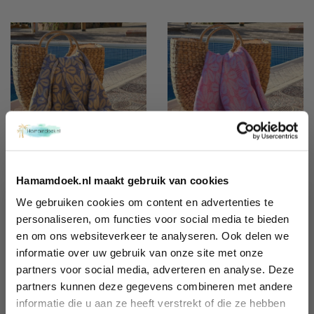
Hamamdoek saunadoek
Hamamdoek saunadoek
Hamamdoek.nl maakt gebruik van cookies
Daisy
Daisy
Yellow - Dark Blue
Lilac - Fuchsia
We gebruiken cookies om content en advertenties te
Wil jij 10%
personaliseren, om functies voor social media te bieden
€ 34,95
€ 34,95
en om ons websiteverkeer te analyseren. Ook delen we
korting
informatie over uw gebruik van onze site met onze
ontvangen?
partners voor social media, adverteren en analyse. Deze
Schrijf je in en ontvang exclusieve
partners kunnen deze gegevens combineren met andere
voordelen, (reis) tips én 10% korting!
informatie die u aan ze heeft verstrekt of die ze hebben
Name