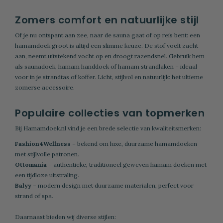
Zomers comfort en natuurlijke stijl
Of je nu ontspant aan zee, naar de sauna gaat of op reis bent: een
hamamdoek groot is altijd een slimme keuze. De stof voelt zacht
aan, neemt uitstekend vocht op en droogt razendsnel. Gebruik hem
als saunadoek, hamam handdoek of hamam strandlaken – ideaal
voor in je strandtas of koffer. Licht, stijlvol en natuurlijk: het ultieme
zomerse accessoire.
Populaire collecties van topmerken
Bij Hamamdoek.nl vind je een brede selectie van kwaliteitsmerken:
Fashion4Wellness
– bekend om luxe, duurzame hamamdoeken
met stijlvolle patronen.
Ottomania
– authentieke, traditioneel geweven hamam doeken met
een tijdloze uitstraling.
Balyy
– modern design met duurzame materialen, perfect voor
strand of spa.
Daarnaast bieden wij diverse stijlen: