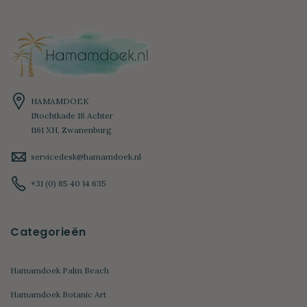
HAMAMDOEK
IJtochtkade 18 Achter
1161 XH, Zwanenburg
servicedesk@hamamdoek.nl
+31 (0) 85 40 14 635
Categorieën
Hamamdoek Palm Beach
Hamamdoek Botanic Art