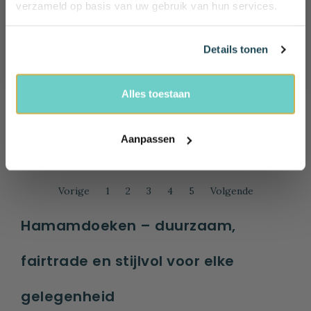
verzameld op basis van uw gebruik van hun services.
Email
Details tonen
Ja, ik wil 10% korting!
Hamamdoek saunadoek
Hamamdoek saunadoek
Alles toestaan
Eye
Eye
Beige
Powder Pink
€ 24,95
€ 24,95
Aanpassen
Vorige
1
2
3
4
5
Volgende
Hamamdoeken – duurzaam,
fairtrade en stijlvol voor elke
gelegenheid