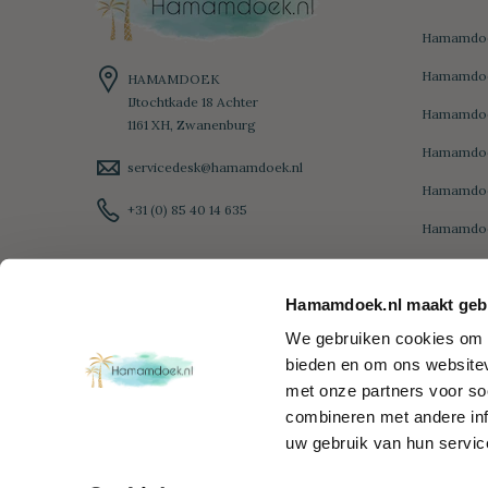
Hamamdoe
Hamamdoek
HAMAMDOEK
IJtochtkade 18 Achter
Hamamdoe
1161 XH, Zwanenburg
Hamamdoe
servicedesk@hamamdoek.nl
Hamamdo
+31 (0) 85 40 14 635
Hamamdoe
Hamamdoe
Hamamdoek.nl maakt gebr
Hamamdoe
We gebruiken cookies om c
Diamond
bieden en om ons websitev
Hamamdoe
met onze partners voor so
Hamamdoe
combineren met andere inf
uw gebruik van hun servic