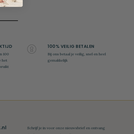
KTIJD
100% VEILIG BETALEN
n 100
Bij ons betaal je veilig, snel en heel
e het
gemakkelijk
ruikt
nl
Schrijf je in voor onze nieuwsbrief en ontvang