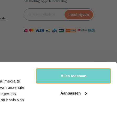
5% korting op je 1e bestelling
Inschrijven
arden
Alles toestaan
al media te
van onze site
handel
Aanpassen
 gegevens
 op basis van