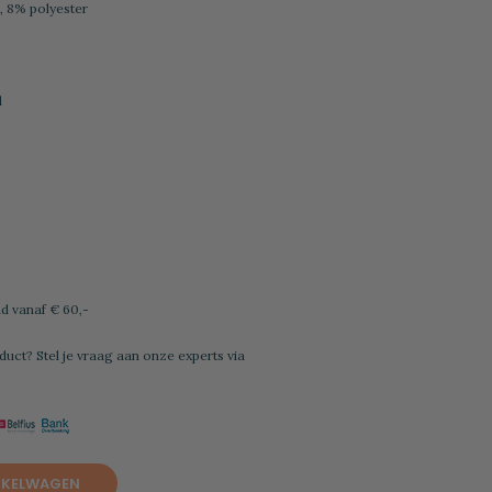
, 8% polyester
d
l
d vanaf € 60,-
duct? Stel je vraag aan onze experts via
NKELWAGEN