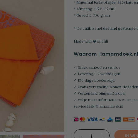
* Materiaal badstofzijde: 92% katoen
* Afmeting: 115 x 175 cm
* Gewicht: 700 gram
* De batik is met de hand gestempel
Made with ❤️ in Bali
Waarom Hamamdoek.n
✓ Uniek aanbod en service
✓ Levering 1-2 werkdagen
✓ 100 dagen bedenktijd
✓ Gratis verzending binnen Nederlan
✓ Verzending binnen Europa
✓ Wil je meer informatie over dit pro
servicedesk@hamamdoek.nl
-
+
IN WI