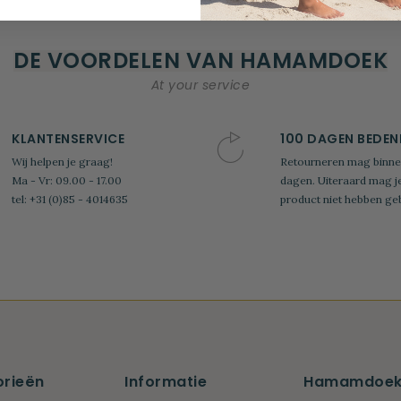
DE VOORDELEN VAN HAMAMDOEK
At your service
KLANTENSERVICE
100 DAGEN BEDEN
Wij helpen je graag!
Retourneren mag binne
Ma - Vr: 09.00 - 17.00
dagen. Uiteraard mag j
tel: +31 (0)85 - 4014635
product niet hebben geb
rieën
Informatie
Hamamdoek.