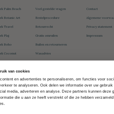
k Palm Beach
Veel gestelde vragen
Contact
 Botanic Art
Bestelprocedure
Algemene voorwa
k Travel
Retourrecht
Privacy statement
k Plaj
Gratis omruilen
Impressum
ek Boho
Ruilen en retourneren
k Coconut
Wasadvies
k Sea Me
uik van cookies
k Double
Zakelijk
Wat is een?
ontent en advertenties te personaliseren, om functies voor soci
erkeer te analyseren. Ook delen we informatie over uw gebruik 
Hamamdoek Groot
k Peacock
Wat is een hamamdoek
cial media, adverteren en analyse. Deze partners kunnen deze
Relatiegeschenk
k Daisy
ormatie die u aan ze heeft verstrekt of die ze hebben verzameld
Wat is een fouta
es.
Wat is een pareo