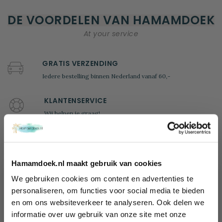
DE VOORDELEN VAN HAMAMDOEK
At your service
GRATIS VERZENDING
Iedere bestelling binnen Nederland vanaf 60,-
KLANTENSERVICE
Wij helpen je graag!
Ma - Vr: 09.00 - 17.00
tel: +31 (0)85 - 4014635
100 DAGEN BEDENKTIJD
Hamamdoek.nl maakt gebruik van cookies
Retourneren mag binnen 100 dagen. Uiteraard mag je het
We gebruiken cookies om content en advertenties te
product niet hebben gebruikt
Wil jij 10%
personaliseren, om functies voor social media te bieden
en om ons websiteverkeer te analyseren. Ook delen we
korting
100% VEILIG BETALEN
informatie over uw gebruik van onze site met onze
ontvangen?
Bij ons betaal je veilig, snel en heel gemakkelijk