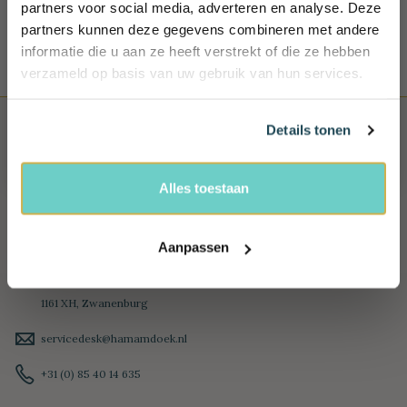
partners voor social media, adverteren en analyse. Deze
Schrijf je in en ontvang exclusieve
partners kunnen deze gegevens combineren met andere
voordelen, (reis) tips én 10% korting!
informatie die u aan ze heeft verstrekt of die ze hebben
Name
verzameld op basis van uw gebruik van hun services.
Email
Details tonen
Ja, ik wil 10% korting!
Alles toestaan
Aanpassen
HAMAMDOEK
IJtochtkade 18 Achter
1161 XH, Zwanenburg
servicedesk@hamamdoek.nl
+31 (0) 85 40 14 635