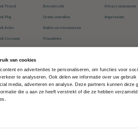
k Travel
Retourrecht
Privacy statement
k Plaj
Gratis omruilen
Impressum
ek Boho
Ruilen en retourneren
k Coconut
Wasadvies
k Sea Me
uik van cookies
k Double
Zakelijk
Wat is een?
ontent en advertenties te personaliseren, om functies voor soci
erkeer te analyseren. Ook delen we informatie over uw gebruik 
Hamamdoek Groot
k Peacock
Wat is een hamamdoek
cial media, adverteren en analyse. Deze partners kunnen deze
Relatiegeschenk
k Daisy
ormatie die u aan ze heeft verstrekt of die ze hebben verzameld
Wat is een fouta
es.
Wat is een pareo
Wat is een kikoy
Wat is een strandlaken