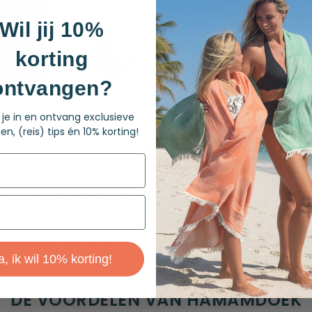
Wil jij 10%
korting
ontvangen?
f je in en ontvang exclusieve
en, (reis) tips én 10% korting!
Details
Meer informatie
Maatadvies
 sarong "Salty Hair" is een met de hand gestempeld in Bali. Batik is een eeuweno
ze oude batik techniek maar nu met hippe motieven van deze tijd. De afmeting i
eaal om je pareo mee vast te knopen.
m te toveren tot een leuke jurk.
a, ik wil 10% korting!
DE VOORDELEN VAN HAMAMDOEK