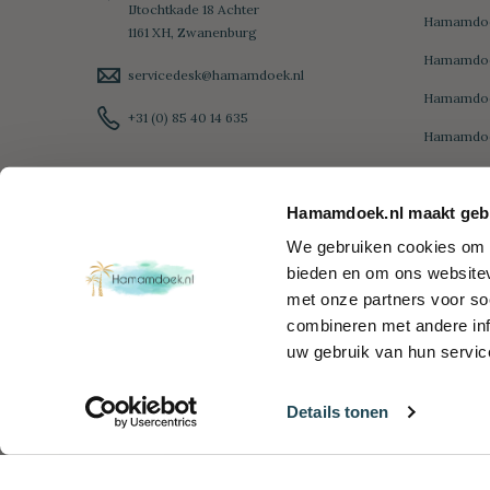
IJtochtkade 18 Achter
Hamamdoe
1161 XH, Zwanenburg
Hamamdoe
servicedesk@hamamdoek.nl
Hamamdo
+31 (0) 85 40 14 635
Hamamdoe
Hamamdoe
Hamamdoek.nl maakt gebr
Hamamdoe
We gebruiken cookies om c
Diamond
bieden en om ons websitev
Hamamdoe
met onze partners voor so
Hamamdoe
combineren met andere inf
uw gebruik van hun servic
Details tonen