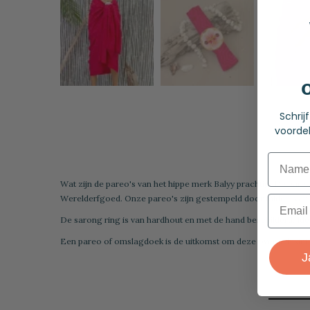
Schrij
voordel
Name
Wat zijn de pareo's van het hippe merk Balyy prachtig. De pareo
Werelderfgoed. Onze pareo's zijn gestempeld door middel van de
Email
De sarong ring is van hardhout en met de hand beschilderd. Id
Een pareo of omslagdoek is de uitkomst om deze over je bikini o
J