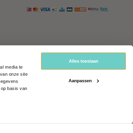
Alles toestaan
al media te
van onze site
handel
Aanpassen
 gegevens
 op basis van