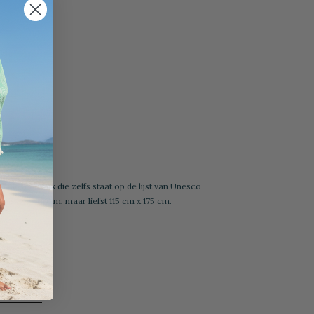
ude techniek die zelfs staat op de lijst van Unesco
s lekker ruim, maar liefst 115 cm x 175 cm.