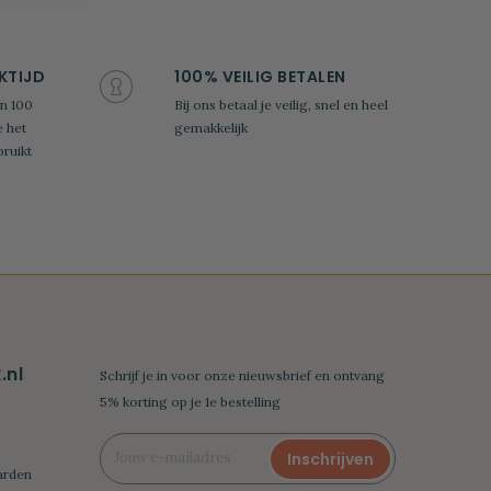
KTIJD
100% VEILIG BETALEN
n 100
Bij ons betaal je veilig, snel en heel
e het
gemakkelijk
ruikt
nl
Schrijf je in voor onze nieuwsbrief en ontvang
5% korting op je 1e bestelling
Inschrijven
arden