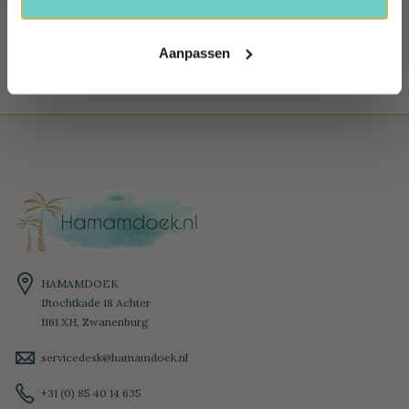
Bij ons betaal je veilig, snel en heel gemakkelijk
Aanpassen
HAMAMDOEK
IJtochtkade 18 Achter
1161 XH, Zwanenburg
servicedesk@hamamdoek.nl
+31 (0) 85 40 14 635