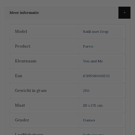
Meer informatie
Meer
Model
Batik met Gesp
informatie
Product
Pareo
Kleurnaam
You and Me
Ean
8719596006533
Gewicht in gram
250
Maat
115 x 175 cm
Gender
Dames
Leeftijdsgroep
Volwassene