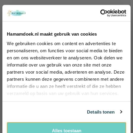
DE VOORDELEN VAN HAMAMDOEK
At your service
Hamamdoek.nl maakt gebruik van cookies
We gebruiken cookies om content en advertenties te
GRATIS VERZENDING
Wil jij 10%
personaliseren, om functies voor social media te bieden
Iedere bestelling binnen Nederland vanaf 60,-
en om ons websiteverkeer te analyseren. Ook delen we
korting
informatie over uw gebruik van onze site met onze
KLANTENSERVICE
ontvangen?
partners voor social media, adverteren en analyse. Deze
Wij helpen je graag!
Schrijf je in en ontvang exclusieve
partners kunnen deze gegevens combineren met andere
Ma - Vr: 09.00 - 17.00
voordelen, (reis) tips én 10% korting!
informatie die u aan ze heeft verstrekt of die ze hebben
tel: +31 (0)85 - 4014635
Name
verzameld op basis van uw gebruik van hun services.
100 DAGEN BEDENKTIJD
Email
Retourneren mag binnen 100 dagen. Uiteraard mag je het
Details tonen
product niet hebben gebruikt
Ja, ik wil 10% korting!
100% VEILIG BETALEN
Alles toestaan