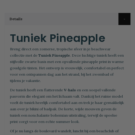
Details
Tuniek Pineapple
Breng direct een zomerse, tropische sfeer in je beachwear
collectie met de
Tuniek Pineapple
. Deze luchtige tuniek heeft een
stijlvolle zwarte basis met een opvallende pineapple print in warme
goudgele tinten. Het ontwerp is vrouwelijk, comfortabel en perfect
voor een ontspannen dag aan het strand, bij het zwembad of
tijdens je vakantie.
De tuniek heeft een flatterende
V-hals
en een soepel vallende
pasvorm die elegant om het lichaam valt. Dankzij het ruime model
voelt de tuniek heerlijk comfortabel aan en trek je haar gemakkelijk
aan over je bikini of badpak. De korte, wijde mouwen geven de
tuniek een nonchalante bohemian uitstraling, terwijl de speelse
print zorgt voor een echte summer look.
Of je nu langs de boulevard wandelt, luncht bij een beachclub of