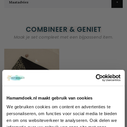
Maatadvies
COMBINEER & GENIET
Maak je set compleet met een bijpassend item.
Hamamdoek.nl maakt gebruik van cookies
We gebruiken cookies om content en advertenties te
Batik Strandlaken Balyy
Wil jij 10%
personaliseren, om functies voor social media te bieden
Play the Game
en om ons websiteverkeer te analyseren. Ook delen we
korting
€ 64,95