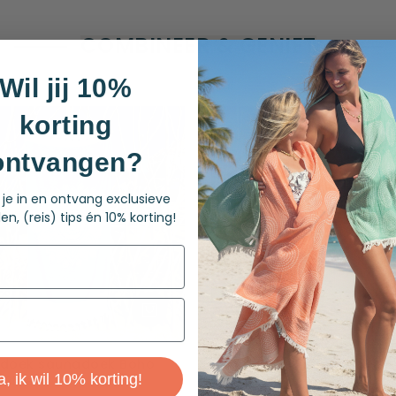
COMBINEER & GENIET
Maak je set compleet met een bijpassend item.
Wil jij 10%
korting
ontvangen?
f je in en ontvang exclusieve
en, (reis) tips én 10% korting!
oek saunadoek Boho
Hamamdoek saunadoek B
a, ik wil 10% korting!
 Blue
Peacock Blue