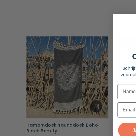
Schrij
voordel
Name
Email
Hamamdoek saunadoek Boho
Hamamd
J
Black Beauty
Victoria