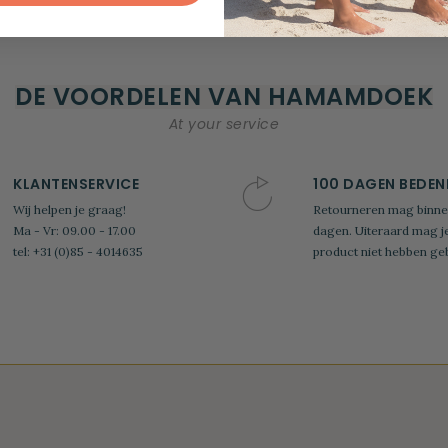
€ 36,95
DE VOORDELEN VAN HAMAMDOEK
At your service
KLANTENSERVICE
100 DAGEN BEDEN
Wij helpen je graag!
Retourneren mag binne
Ma - Vr: 09.00 - 17.00
dagen. Uiteraard mag j
tel: +31 (0)85 - 4014635
product niet hebben geb