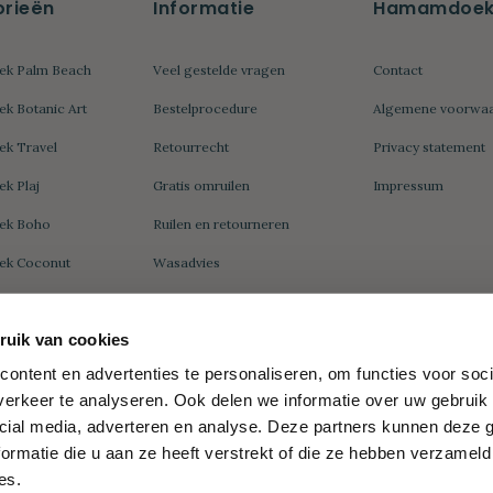
rieën
Informatie
Hamamdoek.
k Palm Beach
Veel gestelde vragen
Contact
 Botanic Art
Bestelprocedure
Algemene voorwa
k Travel
Retourrecht
Privacy statement
k Plaj
Gratis omruilen
Impressum
ek Boho
Ruilen en retourneren
k Coconut
Wasadvies
k Sea Me
uik van cookies
k Double
Zakelijk
Wat is een?
ontent en advertenties te personaliseren, om functies voor soci
erkeer te analyseren. Ook delen we informatie over uw gebruik 
Hamamdoek Groot
k Peacock
Wat is een hamamdoek
cial media, adverteren en analyse. Deze partners kunnen deze
Relatiegeschenk
k Daisy
ormatie die u aan ze heeft verstrekt of die ze hebben verzameld
Wat is een fouta
es.