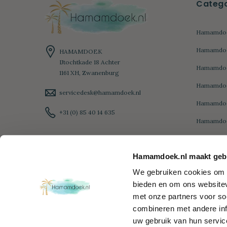
Catego
Hamamdoe
Hamamdoek
HAMAMDOEK
IJtochtkade 18 Achter
Hamamdoe
1161 XH, Zwanenburg
Hamamdoe
servicedesk@hamamdoek.nl
Hamamdo
+31 (0) 85 40 14 635
Hamamdoe
Hamamdoe
Hamamdoek.nl maakt gebr
Hamamdoe
We gebruiken cookies om c
Diamond
bieden en om ons websitev
Hamamdoe
met onze partners voor so
Hamamdoe
combineren met andere inf
uw gebruik van hun servic