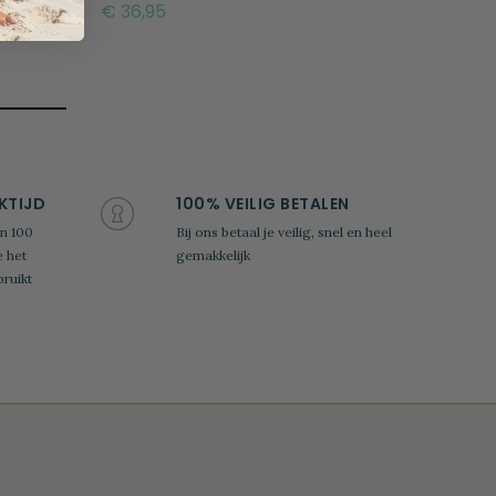
€ 36,95
KTIJD
100% VEILIG BETALEN
n 100
Bij ons betaal je veilig, snel en heel
e het
gemakkelijk
ruikt