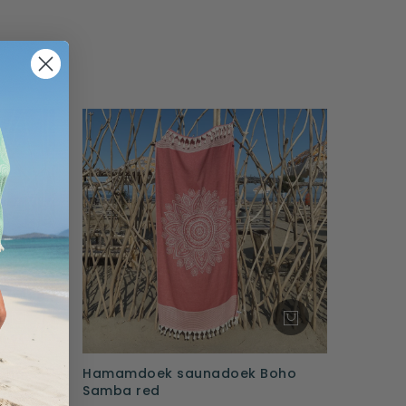
oho
Hamamdoek saunadoek Boho
Samba red