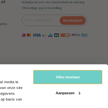
nl
Schrijf je in voor onze nieuwsbrief en ontvang
5% korting op je 1e bestelling
Inschrijven
arden
Alles toestaan
al media te
van onze site
handel
Aanpassen
 gegevens
 op basis van