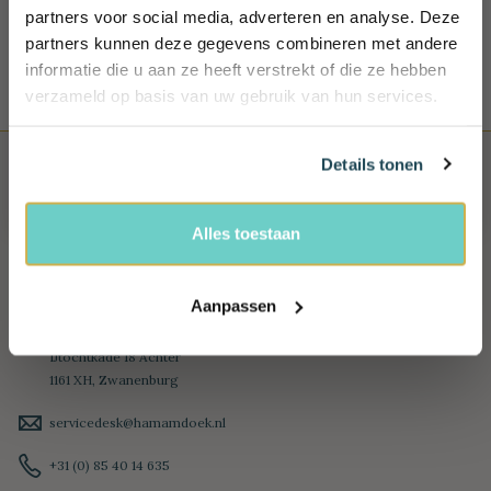
Bij ons betaal je veilig, snel en heel gemakkelijk
partners voor social media, adverteren en analyse. Deze
Schrijf je in en ontvang exclusieve
partners kunnen deze gegevens combineren met andere
voordelen, (reis) tips én 10% korting!
informatie die u aan ze heeft verstrekt of die ze hebben
Name
verzameld op basis van uw gebruik van hun services.
Email
Details tonen
Ja, ik wil 10% korting!
Alles toestaan
Aanpassen
HAMAMDOEK
IJtochtkade 18 Achter
1161 XH, Zwanenburg
servicedesk@hamamdoek.nl
+31 (0) 85 40 14 635