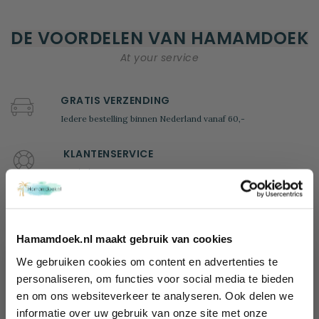
DE VOORDELEN VAN HAMAMDOEK
At your service
GRATIS VERZENDING
Iedere bestelling binnen Nederland vanaf 60,-
KLANTENSERVICE
Wij helpen je graag!
Ma - Vr: 09.00 - 17.00
tel: +31 (0)85 - 4014635
100 DAGEN BEDENKTIJD
Hamamdoek.nl maakt gebruik van cookies
Retourneren mag binnen 100 dagen. Uiteraard mag je het
We gebruiken cookies om content en advertenties te
product niet hebben gebruikt
Wil jij 10%
personaliseren, om functies voor social media te bieden
en om ons websiteverkeer te analyseren. Ook delen we
korting
100% VEILIG BETALEN
informatie over uw gebruik van onze site met onze
ontvangen?