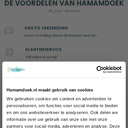
DE VOORDELEN VAN HAMAMDOEK
At your service
GRATIS VERZENDING
Iedere bestelling binnen Nederland vanaf 60,-
KLANTENSERVICE
Wij helpen je graag!
Ma - Vr: 09.00 - 17.00
tel: +31 (0)85 - 4014635
100 DAGEN BEDENKTIJD
Hamamdoek.nl maakt gebruik van cookies
Retourneren mag binnen 100 dagen. Uiteraard mag je het
product niet hebben gebruikt
We gebruiken cookies om content en advertenties te
Wil jij 10%
personaliseren, om functies voor social media te bieden
100% VEILIG BETALEN
en om ons websiteverkeer te analyseren. Ook delen we
korting
Bij ons betaal je veilig, snel en heel gemakkelijk
informatie over uw gebruik van onze site met onze
ontvangen?
partners voor social media, adverteren en analyse. Deze