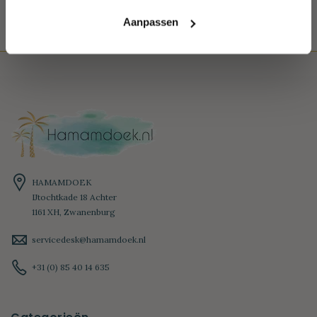
Aanpassen
HAMAMDOEK
IJtochtkade 18 Achter
1161 XH, Zwanenburg
servicedesk@hamamdoek.nl
+31 (0) 85 40 14 635