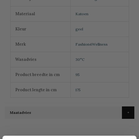
Materiaal
Katoen
Kleur
geel
Merk
Fashion4Wellness
Wasadvies
30°C
Product breedte in cm
95
Product lengte in cm
175
Maatadvies