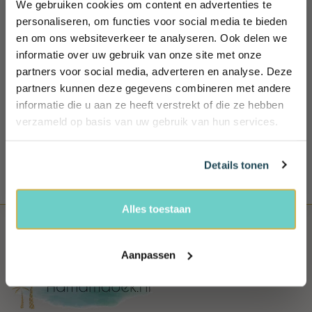
We gebruiken cookies om content en advertenties te
tel: +31 (0)85 - 4014635
Wil jij 10%
personaliseren, om functies voor social media te bieden
en om ons websiteverkeer te analyseren. Ook delen we
korting
100 DAGEN BEDENKTIJD
informatie over uw gebruik van onze site met onze
ontvangen?
Retourneren mag binnen 100 dagen. Uiteraard mag je het
partners voor social media, adverteren en analyse. Deze
product niet hebben gebruikt
Schrijf je in en ontvang exclusieve
partners kunnen deze gegevens combineren met andere
voordelen, (reis) tips én 10% korting!
informatie die u aan ze heeft verstrekt of die ze hebben
100% VEILIG BETALEN
Name
verzameld op basis van uw gebruik van hun services.
Bij ons betaal je veilig, snel en heel gemakkelijk
Email
Details tonen
Ja, ik wil 10% korting!
Alles toestaan
Aanpassen