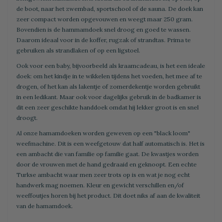
de boot, naar het zwembad, sportschool of de sauna. De doek kan
zeer compact worden opgevouwen en weegt maar 250 gram.
Bovendien is de hammamdoek snel droog en goed te wassen.
Daarom ideaal voor in de koffer, rugzak of strandtas. Prima te
gebruiken als strandlaken of op een ligstoel.
Ook voor een baby, bijvoorbeeld als kraamcadeau, is het een ideale
doek: om het kindje in te wikkelen tijdens het voeden, het mee af te
drogen, of het kan als lakentje of zomerdekentje worden gebruikt
in een ledikant. Maar ook voor dagelijks gebruik in de badkamer is
dit een zeer geschikte handdoek omdat hij lekker groot is en snel
droogt.
Al onze hamamdoeken worden geweven op een "black loom"
weefmachine. Dit is een weefgetouw dat half automatisch is. Het is
een ambacht die van familie op familie gaat. De kwastjes worden
door de vrouwen met de hand gedraaid en geknoopt. Een echte
Turkse ambacht waar men zeer trots op is en wat je nog echt
handwerk mag noemen. Kleur en gewicht verschillen en/of
weeffoutjes horen bij het product. Dit doet niks af aan de kwaliteit
van de hamamdoek.