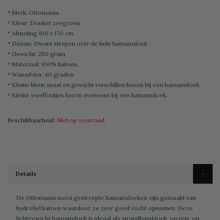
* Merk: Ottomania
* Kleur: Donker zeegroen
* Afmeting 100 x 170 cm
* Dessin: Dwars strepen over de hele hamamdoek
* Gewicht: 250 gram
* Materiaal: 100% katoen.
* Wasadvies: 40 graden
* Kleine kleur, maat en gewicht verschillen horen bij een hamamdoek.
* Kleine weeffoutjes horen eveneens bij een hamamdoek.
Beschikbaarheid:
Niet op voorraad
Details
De Ottomania mooi gestreepte hamamdoeken zijn gemaakt van
hydrofiel katoen waardoor ze zeer goed vocht opnemen. Deze
lichtgewicht hamamdoek is ideaal als strandhanddoek, op reis, op