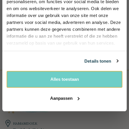
Wil jij 10%
personaliseren, om functies voor social media te bieden
100 DAGEN BEDENKTIJD
en om ons websiteverkeer te analyseren. Ook delen we
korting
Retourneren mag binnen 100 dagen. Uiteraard mag je het
informatie over uw gebruik van onze site met onze
product niet hebben gebruikt
ontvangen?
partners voor social media, adverteren en analyse. Deze
Schrijf je in en ontvang exclusieve
partners kunnen deze gegevens combineren met andere
100% VEILIG BETALEN
voordelen, (reis) tips én 10% korting!
informatie die u aan ze heeft verstrekt of die ze hebben
Bij ons betaal je veilig, snel en heel gemakkelijk
Name
verzameld op basis van uw gebruik van hun services.
Email
Details tonen
Ja, ik wil 10% korting!
Alles toestaan
Aanpassen
HAMAMDOEK