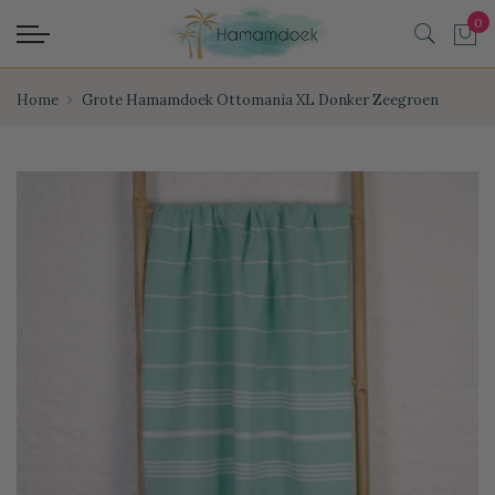
Home
Grote Hamamdoek Ottomania XL Donker Zeegroen