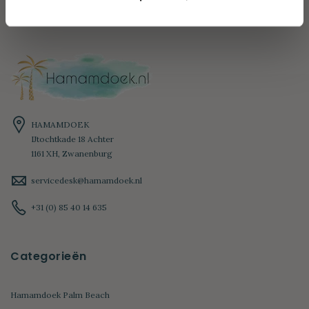
HAMAMDOEK
IJtochtkade 18 Achter
1161 XH, Zwanenburg
servicedesk@hamamdoek.nl
+31 (0) 85 40 14 635
Categorieën
Hamamdoek Palm Beach