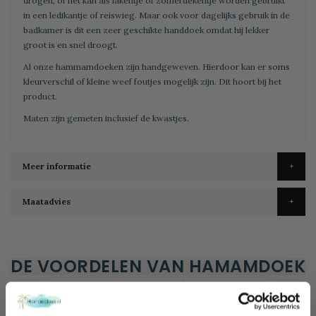
drogen, of het kan als lakentje of zomerdekentje worden gebruikt
in een ledikantje of reiswieg. Maar ook voor dagelijks gebruik in de
badkamer is dit een zeer geschikte handdoek omdat hij lekker
groot is en snel droogt.
Al onze hammamdoeken zijn handgeweven. Hierdoor kan er soms
kleurverschil of kleine weef foutjes mogelijk zijn. Dit hoort bij het
product.
Maten zijn gemeten inclusief de kwastjes.
Meer informatie
Maatadvies
DE VOORDELEN VAN HAMAMDOEK
At your service