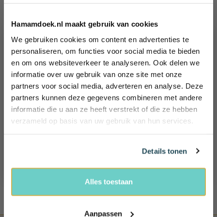
GRATIS VERZENDING
Iedere bestelling binnen Nederland vanaf 60,-
Hamamdoek.nl maakt gebruik van cookies
We gebruiken cookies om content en advertenties te
KLANTENSERVICE
Wil jij 10%
personaliseren, om functies voor social media te bieden
Wij helpen je graag!
en om ons websiteverkeer te analyseren. Ook delen we
korting
Ma - Vr: 09.00 - 17.00
informatie over uw gebruik van onze site met onze
ontvangen?
tel: +31 (0)85 - 4014635
partners voor social media, adverteren en analyse. Deze
Schrijf je in en ontvang exclusieve
partners kunnen deze gegevens combineren met andere
voordelen, (reis) tips én 10% korting!
100 DAGEN BEDENKTIJD
informatie die u aan ze heeft verstrekt of die ze hebben
Name
Retourneren mag binnen 100 dagen. Uiteraard mag je het
verzameld op basis van uw gebruik van hun services.
product niet hebben gebruikt
Email
100% VEILIG BETALEN
Details tonen
Bij ons betaal je veilig, snel en heel gemakkelijk
Ja, ik wil 10% korting!
Alles toestaan
Aanpassen