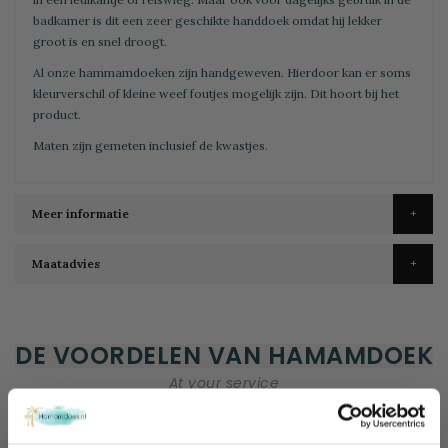
badkamer is dit een zeer geschikte handdoek omdat hij lekker
groot is en snel droogt.
Al onze hammamdoeken zijn handgeweven. Hierdoor kan er soms
kleurverschil of kleine weef foutjes mogelijk zijn. Dit hoort bij het
product.
Maten zijn gemeten inclusief de kwastjes.
Meer informatie
Maatadvies
DE VOORDELEN VAN HAMAMDOEK
At your service
GRATIS VERZENDING