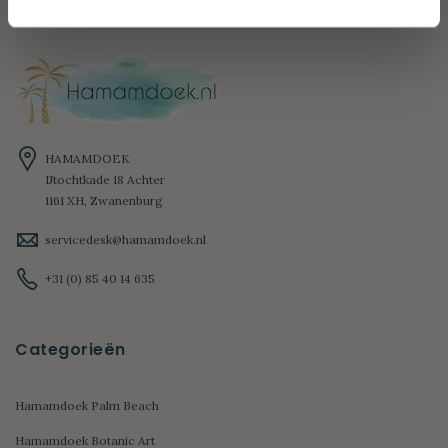
HAMAMDOEK
IJtochtkade 18 Achter
1161 XH, Zwanenburg
servicedesk@hamamdoek.nl
+31 (0) 85 40 14 635
Categorieën
Hamamdoek Palm Beach
Hamamdoek Botanic Art