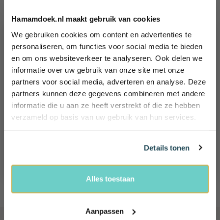
Iedere bestelling binnen Nederland vanaf 60,-
Hamamdoek.nl maakt gebruik van cookies
KLANTENSERVICE
We gebruiken cookies om content en advertenties te
Wil jij 10%
personaliseren, om functies voor social media te bieden
Wij helpen je graag!
en om ons websiteverkeer te analyseren. Ook delen we
Ma - Vr: 09.00 - 17.00
korting
tel: +31 (0)85 - 4014635
informatie over uw gebruik van onze site met onze
ontvangen?
partners voor social media, adverteren en analyse. Deze
Schrijf je in en ontvang exclusieve
100 DAGEN BEDENKTIJD
partners kunnen deze gegevens combineren met andere
voordelen, (reis) tips én 10% korting!
informatie die u aan ze heeft verstrekt of die ze hebben
Retourneren mag binnen 100 dagen. Uiteraard mag je het
Name
product niet hebben gebruikt
verzameld op basis van uw gebruik van hun services.
Email
100% VEILIG BETALEN
Details tonen
Bij ons betaal je veilig, snel en heel gemakkelijk
Ja, ik wil 10% korting!
Alles toestaan
Aanpassen