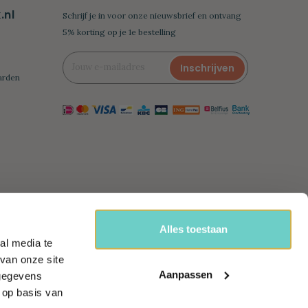
nl
Schrijf je in voor onze nieuwsbrief en ontvang
5% korting op je 1e bestelling
Inschrijven
arden
Alles toestaan
al media te
van onze site
handel
Aanpassen
 gegevens
 op basis van