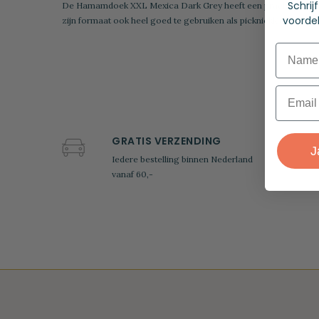
Schrij
De Hamamdoek XXL Mexica Dark Grey heeft een prachtig weef
voordel
zijn formaat ook heel goed te gebruiken als picknickkleed voor 
Name
Email
GRATIS VERZENDING
J
Iedere bestelling binnen Nederland
vanaf 60,-