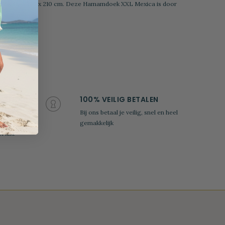
k XXL is 190 x 210 cm. Deze Hamamdoek XXL Mexica is door
atoen.
KTIJD
100% VEILIG BETALEN
n 100
Bij ons betaal je veilig, snel en heel
e het
gemakkelijk
ruikt