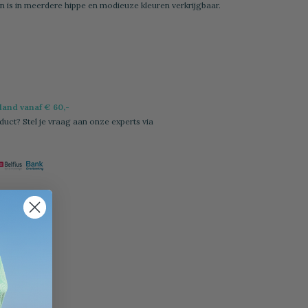
n is in meerdere hippe en modieuze kleuren verkrijgbaar.
l
and vanaf € 60,-
duct? Stel je vraag aan onze experts via