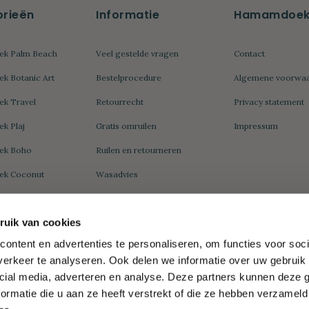
rieën
Informatie
Hamamdoek.
k Palm Beach
Veel gestelde vragen
Contact
 Botanic Art
Bestelprocedure
Algemene voorwa
k Travel
Retourrecht
Privacy statement
k Plaj
Gratis omruilen
Impressum
ek Boho
Ruilen en retourneren
k Coconut
Wasadvies
k Sea Me
uik van cookies
k Double
Zakelijk
Wat is een?
ontent en advertenties te personaliseren, om functies voor soci
erkeer te analyseren. Ook delen we informatie over uw gebruik 
Hamamdoek Groot
k Peacock
Wat is een hamamdoek
cial media, adverteren en analyse. Deze partners kunnen deze
Relatiegeschenk
k Daisy
ormatie die u aan ze heeft verstrekt of die ze hebben verzameld
Wat is een fouta