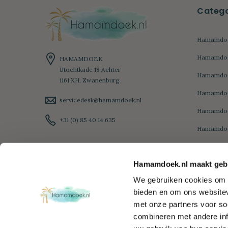
Catego
Hamamdoe
Hamamdoek
HAMAMDOEK
IJtochtkade 18 Achter
Hamamdoe
1161 XH, Zwanenburg
Hamamdoe
servicedesk@hamamdoek.nl
Hamamdo
+31 (0) 85 40 14 635
Hamamdoe
Hamamdoe
Hamamdoek.nl maakt gebr
Hamamdoe
We gebruiken cookies om c
Diamond
bieden en om ons websitev
Hamamdoe
met onze partners voor so
Hamamdoe
combineren met andere inf