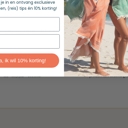
f je in en ontvang exclusieve
dessin wat deze hamamdoek zo bijzonder maakt. Deze extra grote Hamamdoe
en, (reis) tips én 10% korting!
bij het zwembad, in het park of op het strand. Ze zijn geproduceerd van 100% k
DE VOORDELEN VAN HAMAMDOEK
At your service
KLANTENSERVICE
100 DAGEN BEDEN
a, ik wil 10% korting!
Wij helpen je graag!
Retourneren mag binne
Ma - Vr: 09.00 - 17.00
dagen. Uiteraard mag j
tel: +31 (0)85 - 4014635
product niet hebben geb