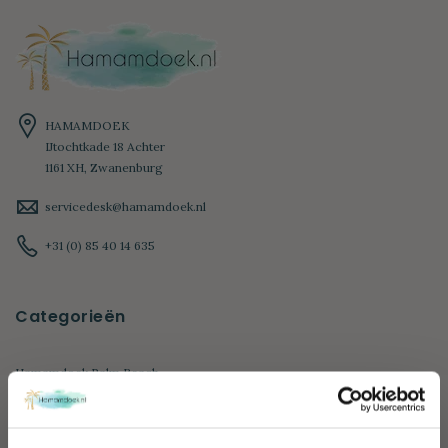
HAMAMDOEK
IJtochtkade 18 Achter
1161 XH, Zwanenburg
servicedesk@hamamdoek.nl
+31 (0) 85 40 14 635
Categorieën
Hamamdoek Palm Beach
Hamamdoek Botanic Art
Hamamdoek Travel