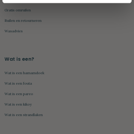
Gratis omruilen
Ruilen en retourneren
Wasadvies
Wat is een?
Wat is een hamamdoek
Wat is een fouta
Wat is een pareo
Wat is een kikoy
Wat is een strandlaken