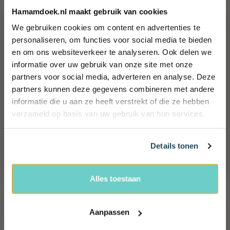
Hamamdoek.nl maakt gebruik van cookies
Hamamdoek Plaj
We gebruiken cookies om content en advertenties te
Hamamdoek Boho
Wil jij 10%
personaliseren, om functies voor social media te bieden
Hamamdoek Coconut
en om ons websiteverkeer te analyseren. Ook delen we
korting
informatie over uw gebruik van onze site met onze
ontvangen?
Hamamdoek Sea Me
partners voor social media, adverteren en analyse. Deze
Schrijf je in en ontvang exclusieve
Hamamdoek Double Diamond
partners kunnen deze gegevens combineren met andere
voordelen, (reis) tips én 10% korting!
informatie die u aan ze heeft verstrekt of die ze hebben
Hamamdoek Peacock
Name
verzameld op basis van uw gebruik van hun services.
Hamamdoek Daisy
Email
Details tonen
Ja, ik wil 10% korting!
Informatie
Alles toestaan
Veel gestelde vragen
Bestelprocedure
Aanpassen
Retourrecht